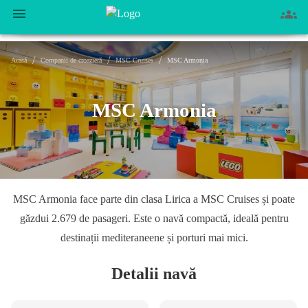
/
/
/
Acasă
Companii de croazieră
MSC Cruises
MSC Armonia
MSC Armonia
MSC Armonia face parte din clasa Lirica a MSC Cruises și poate
găzdui 2.679 de pasageri. Este o navă compactă, ideală pentru
destinații mediteraneene și porturi mai mici.
Detalii navă