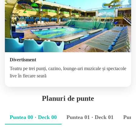
Divertisment
Teatru pe trei punți, cazino, lounge-uri muzicale și spectacole
live în fiecare seară
Planuri de punte
Puntea 00 · Deck 00
Puntea 01 · Deck 01
Punte