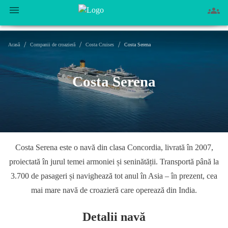
/
/
/
Acasă
Companii de croazieră
Costa Cruises
Costa Serena
Costa Serena
Costa Serena este o navă din clasa Concordia, livrată în 2007,
proiectată în jurul temei armoniei și seninătății. Transportă până la
3.700 de pasageri și navighează tot anul în Asia – în prezent, cea
mai mare navă de croazieră care operează din India.
Detalii navă