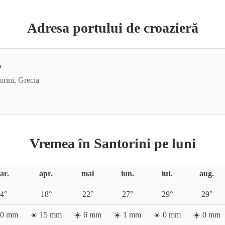
Adresa portului de croazieră
a
orini, Grecia
Vremea în Santorini pe luni
ar.
apr.
mai
iun.
iul.
aug.
4
°
18
°
22
°
27
°
29
°
29
°
0
mm
☀️
15
mm
☀️
6
mm
☀️
1
mm
☀️
0
mm
☀️
0
mm