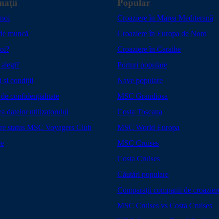
mații
Popular
noi
Croaziere în Marea Mediterană
 de muncă
Croaziere în Europa de Nord
oi?
Croaziere în Caraibe
alegi?
Porturi populare
 și condiții
Nave populare
 de confidențialitate
MSC Grandiosa
a datelor utilizatorului
Costa Toscana
are status MSC Voyagers Club
MSC World Europa
re
MSC Cruises
Costa Cruises
Căutări populare
Comparații companii de croazier
MSC Cruises vs Costa Cruises