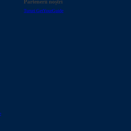
Partenerii noștri
Tururi GetYourGuide
e