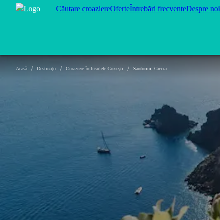
Căutare croaziere
Oferte
Întrebări frecvente
Despre noi
/
/
/
Acasă
Destinații
Croaziere în Insulele Grecești
Santorini, Grecia