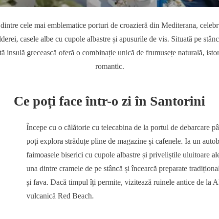
 dintre cele mai emblematice porturi de croazieră din Mediterana, celebru
derei, casele albe cu cupole albastre și apusurile de vis. Situată pe stâ
ă insulă grecească oferă o combinație unică de frumusețe naturală, istor
romantic.
Ce poți face într-o zi în Santorini
Începe cu o călătorie cu telecabina de la portul de debarcare pân
poți explora străduțe pline de magazine și cafenele. Ia un auto
faimoasele biserici cu cupole albastre și priveliștile uluitoare a
una dintre cramele de pe stâncă și încearcă preparate tradițional
și fava. Dacă timpul îți permite, vizitează ruinele antice de la A
vulcanică Red Beach.