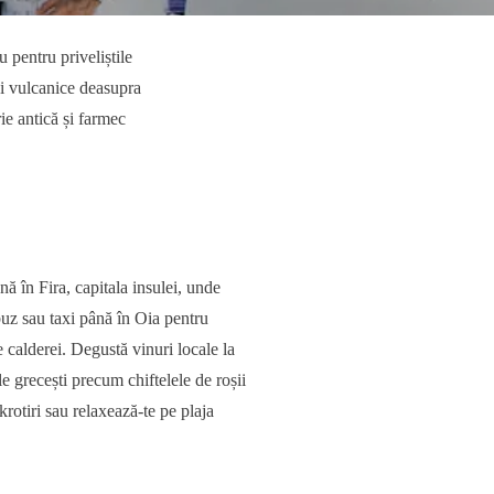
 pentru priveliștile
nci vulcanice deasupra
ie antică și farmec
ă în Fira, capitala insulei, unde
buz sau taxi până în Oia pentru
le calderei. Degustă vinuri locale la
e grecești precum chiftelele de roșii
krotiri sau relaxează-te pe plaja