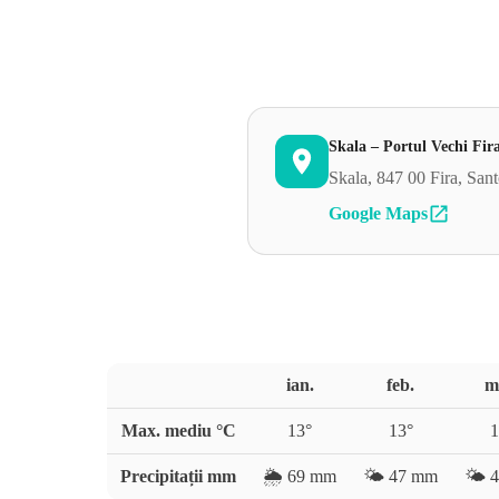
Skala – Portul Vechi Fir
Skala, 847 00 Fira, Sant
Google Maps
ian.
feb.
m
Max. mediu °C
13
°
13
°
1
Precipitații mm
🌦️
69
mm
🌤️
47
mm
🌤️
4