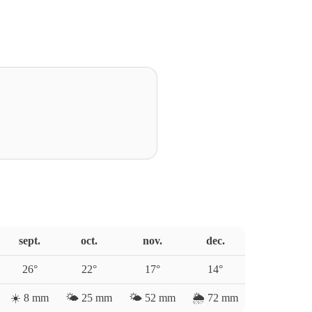
sept.
oct.
nov.
dec.
26
°
22
°
17
°
14
°
☀️
8
mm
🌤️
25
mm
🌤️
52
mm
🌦️
72
mm