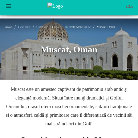
/
/
/
Acasă
Destinații
Croaziere în Dubai și Emiratele Arabe Unite
Muscat, Oman
Muscat, Oman
Muscat este un amestec captivant de patrimoniu arab antic și
eleganță modernă. Situat între munți dramatici și Golful
Omanului, orașul oferă moschei ornamentate, suk-uri tradiționale
și o atmosferă caldă și primitoare care îl diferențiază de vecinii săi
mai strălucitori din Golf.