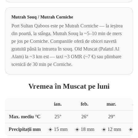
Mutrah Souq / Mutrah Corniche
Port Sultan Qaboos este pe Mutrah Corniche — la ieșirea
din poartă, la stânga, Mutrah Souq la ~5–10 min de mers
pe jos pe Corniche. Companiile oferă de obicei navetă
gratuită până la intrarea în souq. Old Muscat (Palatul Al
Alam) la ~3 km est — taxi ~3 OMR (~7 €) sau plimbare
scenică de 30 min pe Corniche.
Vremea în Muscat pe luni
ian.
feb.
mar.
ap
Max. mediu °C
25
°
26
°
29
°
3
Precipitații mm
☀️
15
mm
☀️
18
mm
☀️
12
mm
☀️
8