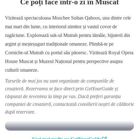
Ce poți face într-o zi în Muscat
Vizitează spectaculoasa Moschee Sultan Qaboos, una dintre cele
mai mari din lume, cu interiorul uimitor și vastul covor de
rugăciune. Explorează suk-ul Mutrah pentru tămâie, bijuterii din
argint și meșteșuguri tradiționale omaneze. Plimbă-te pe
Corniche-ul Mutrah cu portul său pitoresc. Vizitează Royal Opera
House Muscat și Muzeul Național pentru perspective asupra
culturii omaneze.
Tururile de mai jos nu sunt organizate de companiile de
croazieră. Rezervarea se face direct prin GetYourGuide și
răspunzi de revenirea la timp pe vas. Dacă preferi garanția
companiei de croazieră, contactează consilierii noștri de călătorie
după rezervare.