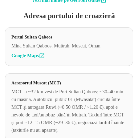
Vezi mai multe pe GetYourGuide
Adresa portului de croazieră
Portul Sultan Qaboos
Mina Sultan Qaboos, Muttrah, Muscat, Oman
Google Maps
Aeroportul Muscat (MCT)
MCT la ~32 km vest de Port Sultan Qaboos; ~30–40 min
cu mașina. Autobuzul public 01 (Mwasalat) circulă între
MCT și autogara Ruwi (~0,50 OMR / ~1,20 €), apoi e
nevoie de taxi/autobuz până în Mutrah. Taxiuri între MCT
și port ~12–15 OMR (~29–36 €); negociază tariful înainte
(taxiurile nu au aparate).