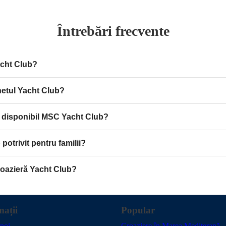
Întrebări frecvente
cht Club?
etul Yacht Club?
 disponibil MSC Yacht Club?
potrivit pentru familii?
oazieră Yacht Club?
mații
Popular
noi
Croaziere în Marea Mediterană