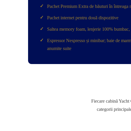
✓
Pachet Premium Extra de băuturi în întreaga 
✓
Pachet internet pentru două dispozitive
✓
Saltea memory foam, lenjerie 100% bumbac, pa
✓
Espressor Nespresso și minibar; baie de marmu
anumite suite
Fiecare cabină Yacht C
categorii principal