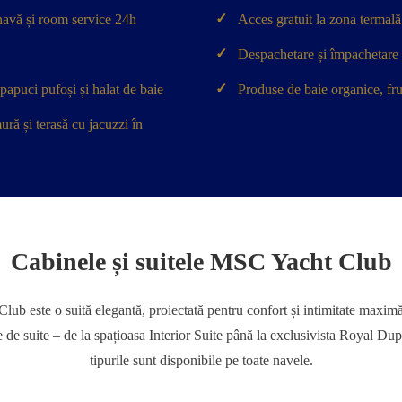
✓
navă și room service 24h
Acces gratuit la zona terma
✓
Despachetare și împachetare a 
✓
puci pufoși și halat de baie
Produse de baie organice, fruc
ră și terasă cu jacuzzi în
Cabinele și suitele MSC Yacht Club
lub este o suită elegantă, proiectată pentru confort și intimitate maximă
e de suite – de la spațioasa Interior Suite până la exclusivista Royal Du
tipurile sunt disponibile pe toate navele.