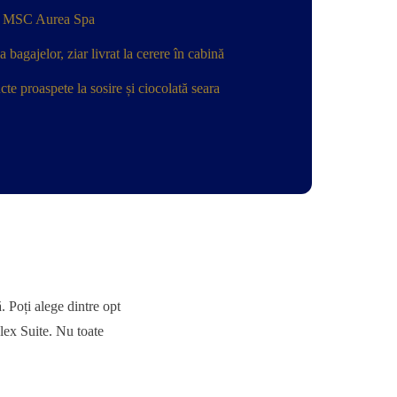
lă MSC Aurea Spa
bagajelor, ziar livrat la cerere în cabină
te proaspete la sosire și ciocolată seara
. Poți alege dintre opt
plex Suite. Nu toate