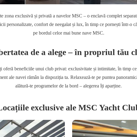
 zona exclusivă și privată a navelor MSC – o enclavă complet separată 
icii personalizate, confort de neegalat și lux, în timp ce pornești într-o c
pe bordul celor mai bune nave MSC.
bertatea de a alege – în propriul tău c
oferă beneficiile unui club privat: exclusivitate și intimitate, în timp ce t
ment ale navei rămân la dispoziția ta. Relaxează-te pe puntea panoramic
alătură-te programelor de la bord – alegerea îți aparține.
Locațiile exclusive ale MSC Yacht Clu