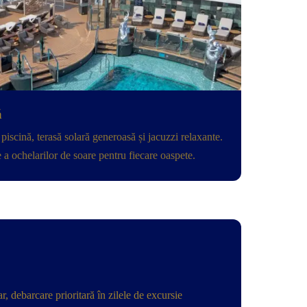
ă
 piscină, terasă solară generoasă și jacuzzi relaxante.
 a ochelarilor de soare pentru fiecare oaspete.
r, debarcare prioritară în zilele de excursie