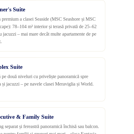
er's Suite
a premium a clasei Seaside (MSC Seashore și MSC
cape): 78–104 m² interior și terasă privată de 25–62
u jacuzzi – mai mare decât multe apartamente de pe
.
lex Suite
ă pe două niveluri cu priveliște panoramică spre
a și jacuzzi – pe navele clasei Meraviglia și World.
cutive & Family Suite
ng separat și fereastră panoramică închisă sau balcon.
le pentru familii și grupuri mai mari – clasa Fantasia.