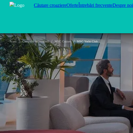
Căutare croaziere
Oferte
Întrebări frecvente
Despre noi
/
/
/
Acasă
Companii de croazieră
MSC Cruises
MSC Yacht Club