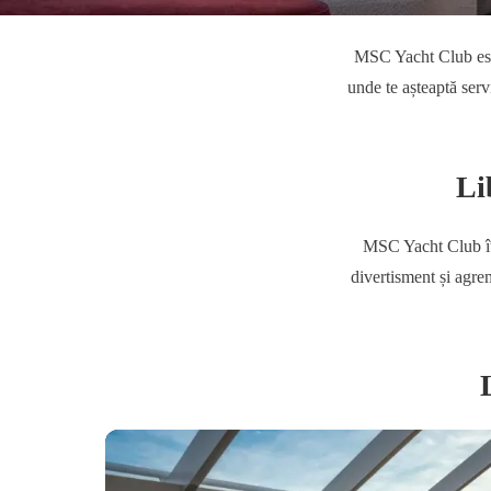
MSC Yacht Club este
unde te așteaptă serv
Li
MSC Yacht Club îți 
divertisment și agre