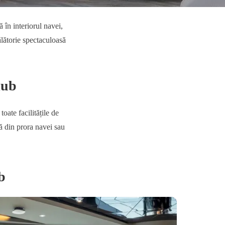
în interiorul navei,
ălătorie spectaculoasă
lub
oate facilitățile de
ă din prora navei sau
b