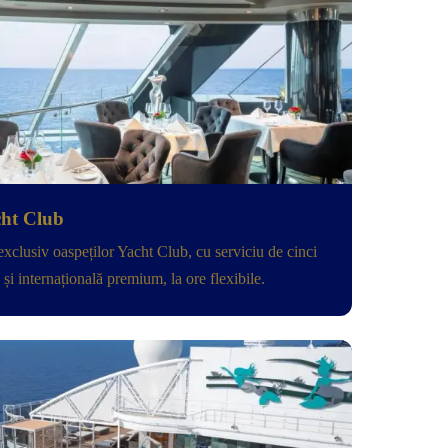
ht Club
 exclusiv oaspeților Yacht Club, cu serviciu de cinci
și internațională premium, la ore flexibile.