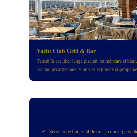
Yacht Club Grill & Bar
Terasă în aer liber lângă piscină, cu mâncare și băutur
cocktailuri artizanale, vinuri selecționate și șampanie
✓
Serviciu de butler 24 de ore și concierge dedi