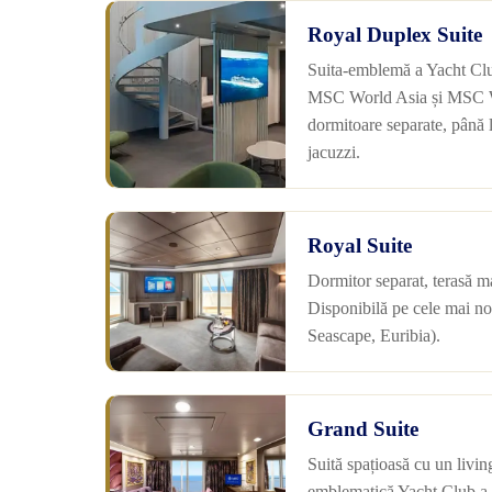
Royal Duplex Suite
Suita-emblemă a Yacht Clu
MSC World Asia și MSC W
dormitoare separate, până 
jacuzzi.
Royal Suite
Dormitor separat, terasă ma
Disponibilă pe cele mai 
Seascape, Euribia).
Grand Suite
Suită spațioasă cu un livin
emblematică Yacht Club a c