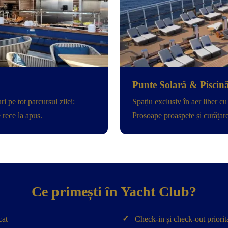
Punte Solară & Piscin
i pe tot parcursul zilei:
Spațiu exclusiv în aer liber cu
 rece la apus.
Prosoape proaspete și curățare
Ce primești în Yacht Club?
✓
cat
Check-in și check-out priorita