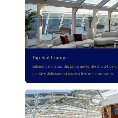
Top Sail Lounge
Salonul panoramic din prora navei, deschis 24 de or
aperitive delicioase și muzică live în fiecare seară.