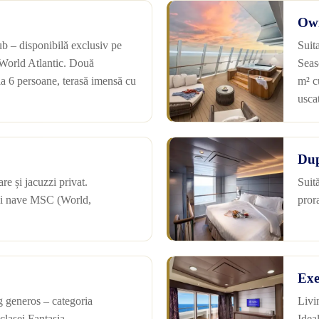
Own
b – disponibilă exclusiv pe
Suit
orld Atlantic. Două
Seas
la 6 persoane, terasă imensă cu
m² c
uscat
Dup
re și jacuzzi privat.
Suit
noi nave MSC (World,
pror
Exe
g generos – categoria
Livi
lasei Fantasia.
Idea