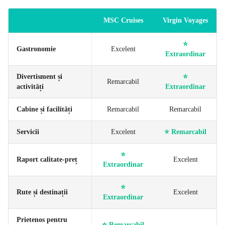
MSC Cruises
Virgin Voyages
⭐
Gastronomie
Excelent
Extraordinar
Divertisment și
⭐
Remarcabil
activități
Extraordinar
Cabine și facilități
Remarcabil
Remarcabil
Servicii
Excelent
⭐
Remarcabil
⭐
Raport calitate-preț
Excelent
Extraordinar
⭐
Rute și destinații
Excelent
Extraordinar
Prietenos pentru
⭐
Remarcabil
–